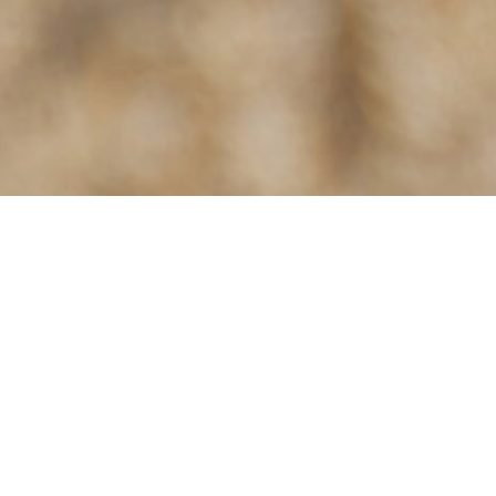
15 % Sonderrabatt auf Tecnoma Neumaschinen!
×
Den Sonderrabatt gibt es nur noch für kurze Zeit !
Wir sind ein Anröchter Familienunternehmen welches
sich auf den Verkauf und Reparatur von
Landmaschinen spezialisiert hat.
Die Reparatur und Instandhaltung von Landtechnik ist
unsere Leidenschaft, welcher wir seit 1976 mit Herzblut