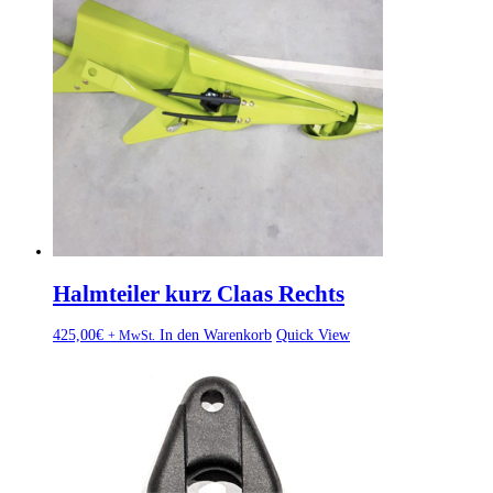
Halmteiler kurz Claas Rechts
425,00
€
In den Warenkorb
Quick View
+ MwSt.