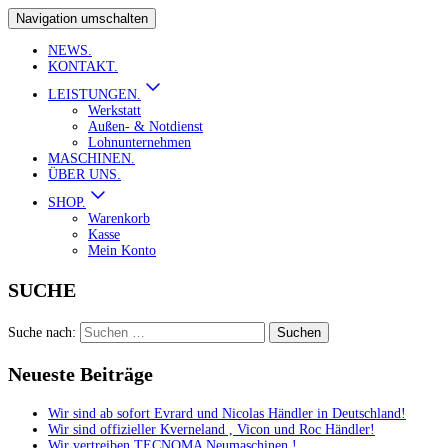
Navigation umschalten
NEWS.
KONTAKT.
LEISTUNGEN.
Werkstatt
Außen- & Notdienst
Lohnunternehmen
MASCHINEN.
ÜBER UNS.
SHOP.
Warenkorb
Kasse
Mein Konto
SUCHE
Suche nach:
Neueste Beiträge
Wir sind ab sofort Evrard und Nicolas Händler in Deutschland!
Wir sind offizieller Kverneland , Vicon und Roc Händler!
Wir vertreiben TECNOMA Neumaschinen !