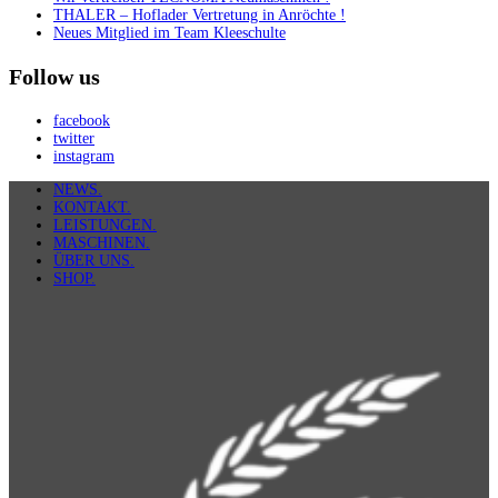
THALER – Hoflader Vertretung in Anröchte !
Neues Mitglied im Team Kleeschulte
Follow us
facebook
twitter
instagram
NEWS.
KONTAKT.
LEISTUNGEN.
MASCHINEN.
ÜBER UNS.
SHOP.