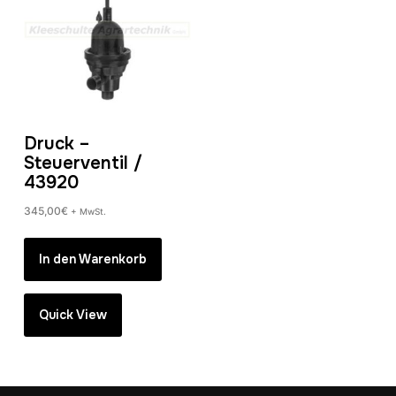
Druck –
Steuerventil /
43920
345,00
€
+ MwSt.
In den Warenkorb
Quick View