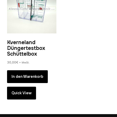
Kverneland
Düngertestbox
Schüttelbox
30,00
€
+ MwSt.
In den Warenkorb
Quick View