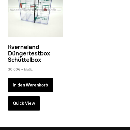
Kverneland
Düngertestbox
Schüttelbox
30,00
€
+ MwSt.
In den Warenkorb
Quick View