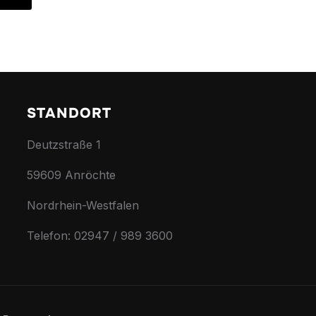
STANDORT
Deutzstraße 1
59609 Anröchte
Nordrhein-Westfalen
Telefon: 02947 / 989 3600