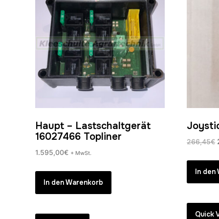
Haupt – Lastschaltgerät
Joysti
16027466 Topliner
266,45
€
1.595,00
€
+ MwSt.
In den
In den Warenkorb
Quick 