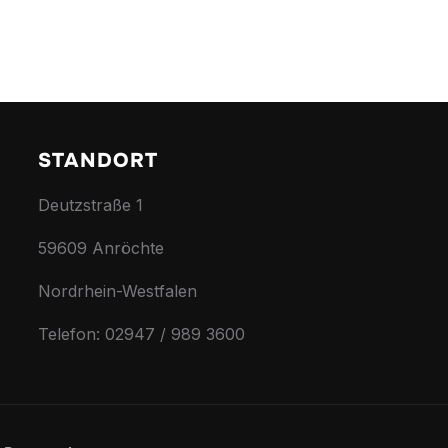
STANDORT
Deutzstraße 1
59609 Anröchte
Nordrhein-Westfalen
Telefon: 02947 / 989 3600