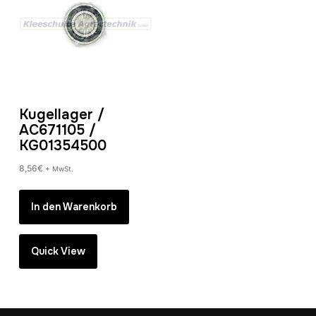
Kugellager /
AC671105 /
KG01354500
8,56
€
+ MwSt.
In den Warenkorb
Quick View