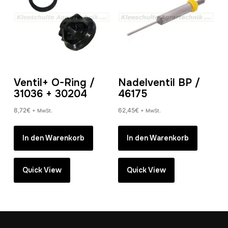
Ventil+ O-Ring /
Nadelventil BP /
31036 + 30204
46175
8,72
€
62,45
€
+ MwSt.
+ MwSt.
In den Warenkorb
In den Warenkorb
Quick View
Quick View