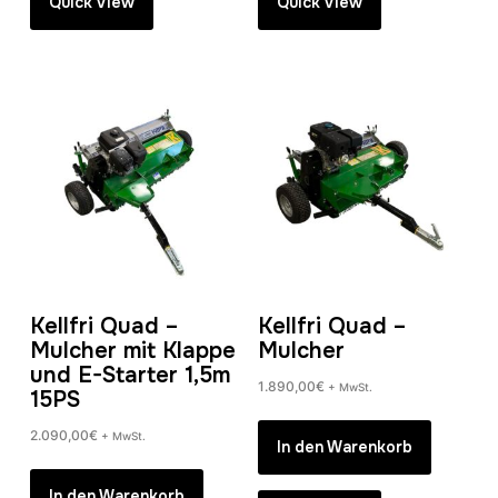
Quick View
Quick View
Kellfri Quad –
Kellfri Quad –
Mulcher mit Klappe
Mulcher
und E-Starter 1,5m
1.890,00
€
+ MwSt.
15PS
2.090,00
€
+ MwSt.
In den Warenkorb
In den Warenkorb