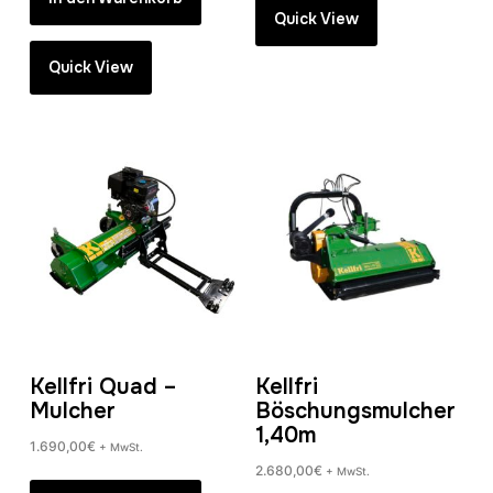
Quick View
Quick View
Kellfri Quad –
Kellfri
Mulcher
Böschungsmulcher
1,40m
1.690,00
€
+ MwSt.
2.680,00
€
+ MwSt.