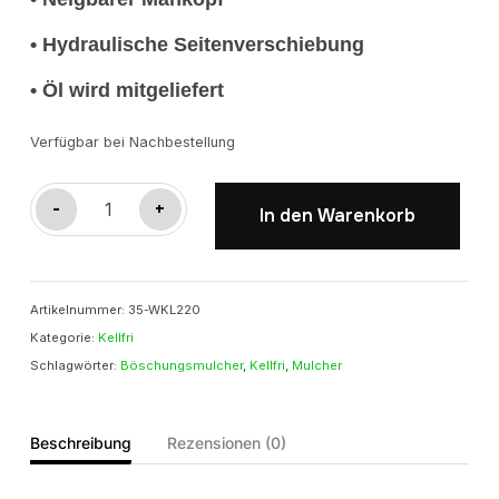
• Hydraulische Seitenverschiebung
• Öl wird mitgeliefert
Verfügbar bei Nachbestellung
Kellfri
-
+
In den Warenkorb
Böschungsmulcher
2,20m
Menge
Artikelnummer:
35-WKL220
Kategorie:
Kellfri
Schlagwörter:
Böschungsmulcher
,
Kellfri
,
Mulcher
Beschreibung
Rezensionen (0)