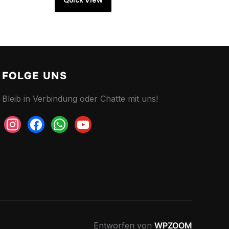
Quick View
FOLGE UNS
Bleib in Verbindung oder Chatte mit uns!
instagram
facebook
whatsapp
youtube
Entworfen von
WPZOOM