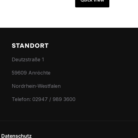
Quick View
STANDORT
Deutzstraße 1
59609 Anröchte
Nordrhein-Westfalen
Telefon: 02947 / 989 3600
k
Datenschutz