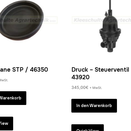
ane STP / 46350
Druck – Steuerventil
43920
MwSt.
345,00
€
+ MwSt.
 Warenkorb
In den Warenkorb
View