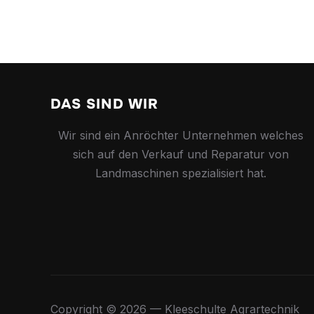
DAS SIND WIR
Wir sind ein Anröchter Unternehmen welches
sich auf den Verkauf und Reparatur von
Landmaschinen spezialisiert hat.
Copyright © 2026 — Kleeschulte Agrartechni