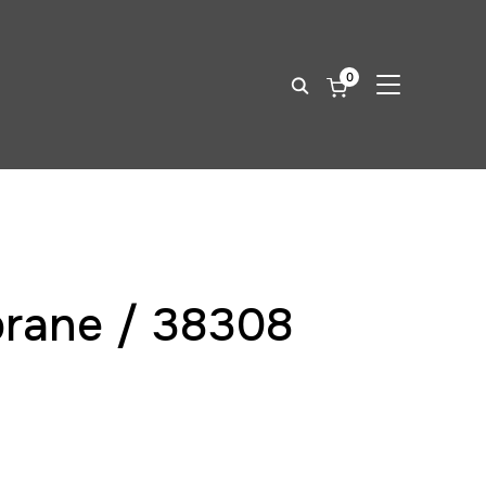
0
SEITENLEIST
rane / 38308