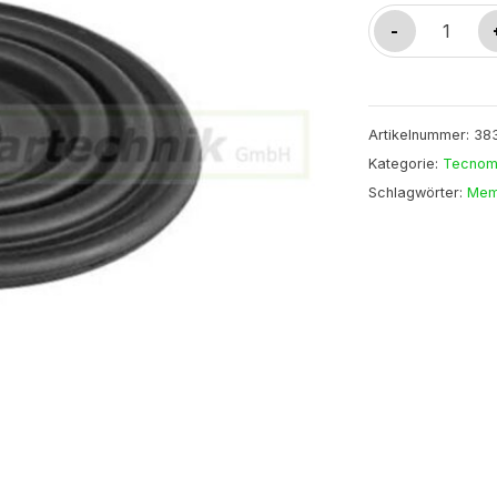
Membrane
-
/
38308
Menge
Artikelnummer:
38
Kategorie:
Tecno
Schlagwörter:
Mem