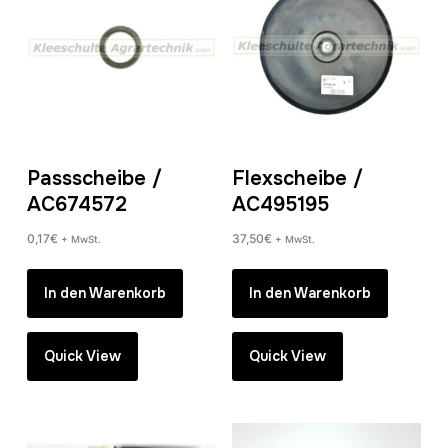
Passscheibe /
Flexscheibe /
AC674572
AC495195
0,17
€
37,50
€
+ MwSt.
+ MwSt.
In den Warenkorb
In den Warenkorb
Quick View
Quick View