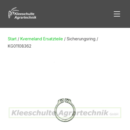
SEITE
Start
/
Kverneland Ersatzteile
/ Sicherungsring /
KG01108362