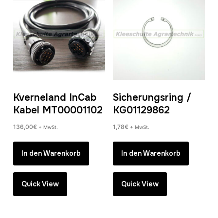
Kverneland InCab
Sicherungsring /
Kabel MT00001102
KG01129862
136,00
€
1,78
€
+ MwSt.
+ MwSt.
In den Warenkorb
In den Warenkorb
Quick View
Quick View