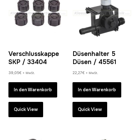
Verschlusskappe
Düsenhalter 5
SKP / 33404
Düsen / 45561
39,05
€
22,27
€
+ MwSt.
+ MwSt.
In den Warenkorb
In den Warenkorb
Quick View
Quick View