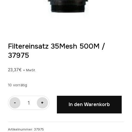
Filtereinsatz 35Mesh 500M /
37975
23,37
€
+ MwSt.
10 vorrätig
Filtereinsatz
-
+
In den Warenkorb
35Mesh
500M
/
Artikelnummer:
37975
37975