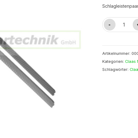
Schlagleistenpa
Schlagleistenp
-
0001775320
M
Menge
Artikelnummer:
00
Kategorien:
Claas 
Schlagwörter:
Cla