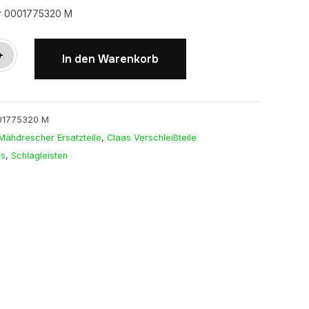
ar 0001775320 M
aar
+
In den Warenkorb
01775320 M
Mähdrescher Ersatzteile
,
Claas Verschleißteile
as
,
Schlagleisten