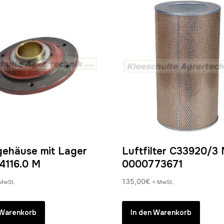
ehäuse mit Lager
Luftfilter C33920/
4116.0 M
0000773671
135,00
€
MwSt.
+ MwSt.
 Warenkorb
In den Warenkorb