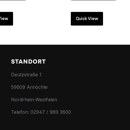
View
Quick View
STANDORT
Deutzstraße 1
59609 Anröchte
Nordrhein-Westfalen
Telefon: 02947 / 989 3600