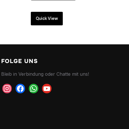
Quick View
FOLGE UNS
Bleib in Verbindung oder Chatte mit uns!
instagram
facebook
whatsapp
youtube