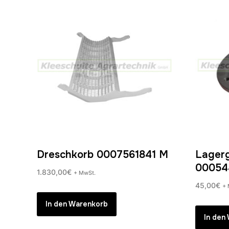
Dreschkorb 0007561841 M
Lagerg
00054
1.830,00
€
+ MwSt.
45,00
€
+ 
In den Warenkorb
In den