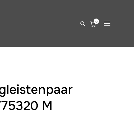
0
SEITENLEIST
gleistenpaar
775320 M