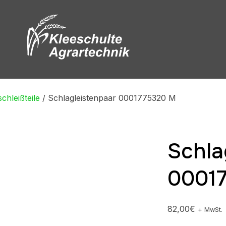
chleißteile
/ Schlagleistenpaar 0001775320 M
Schla
0001
82,00
€
+ MwSt.