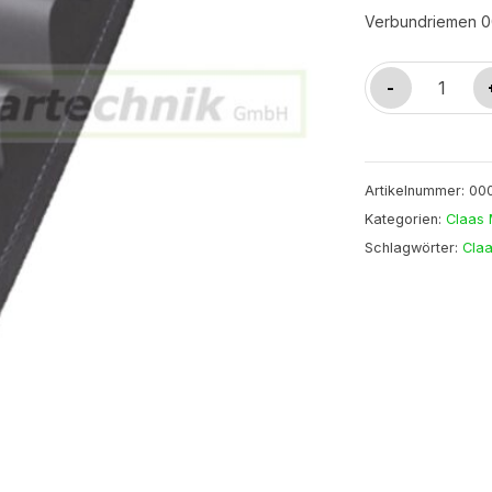
Verbundriemen 
Verbundrieme
-
0006448890
Claas
Menge
Artikelnummer:
00
Kategorien:
Claas 
Schlagwörter:
Cla