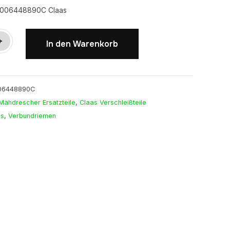
0006448890C Claas
n
+
In den Warenkorb
C
06448890C
Mähdrescher Ersatzteile
,
Claas Verschleißteile
as
,
Verbundriemen