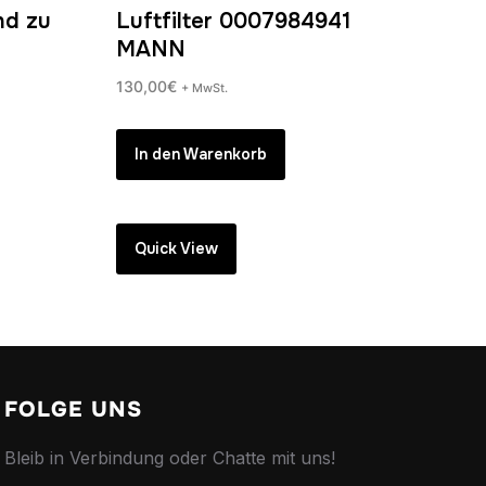
nd zu
Luftfilter 0007984941
MANN
130,00
€
+ MwSt.
In den Warenkorb
Quick View
FOLGE UNS
Bleib in Verbindung oder Chatte mit uns!