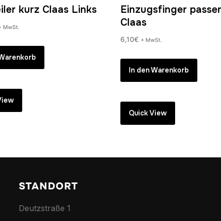
iler kurz Claas Links
Einzugsfinger passe
Claas
+ MwSt.
6,10
€
+ MwSt.
 Warenkorb
In den Warenkorb
View
Quick View
STANDORT
Deutzstraße 1