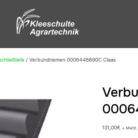
chleißteile
/ Verbundriemen 0006448890C Claas
Verb
0006
131,00
€
+ MwSt.