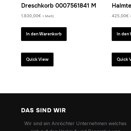
Dreschkorb 0007561841 M
Halmte
1.830,00
€
425,00
€
+ MwSt.
In den Warenkorb
In den
Quick View
Quick 
DAS SIND WIR
Wir sind ein Anröchter Unternehmen welches